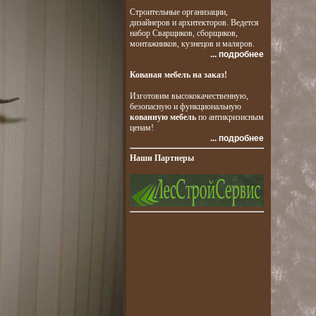
Строительные организации,
дизайнеров и архитекторов. Ведется
набор Сварщиков, сборщиков,
монтажников, кузнецов и маляров.
... подробнее
Кованая мебель на заказ!
Изготовим высококачественную,
безопасную и функциональную
кованную мебель
по антикризисным
ценам!
... подробнее
Наши Партнеры